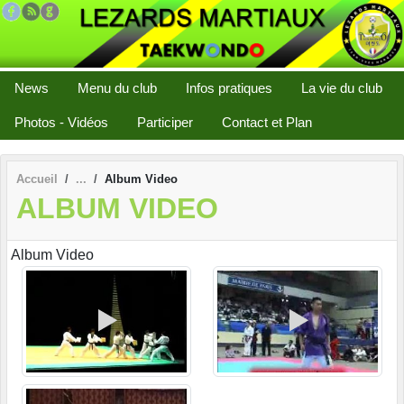
Panneau de gestion des cookies
News
Menu du club
Infos pratiques
La vie du club
Photos - Vidéos
Participer
Contact et Plan
Accueil
Album Video
ALBUM VIDEO
Album Video