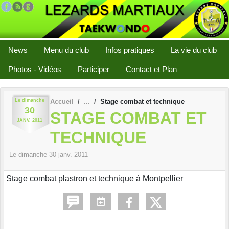
Panneau de gestion des cookies
News
Menu du club
Infos pratiques
La vie du club
Photos - Vidéos
Participer
Contact et Plan
Le
dimanche
Accueil
Stage combat et technique
30
STAGE COMBAT ET
JANV.
2011
TECHNIQUE
Le
dimanche
30
janv.
2011
Stage combat plastron et technique à Montpellier