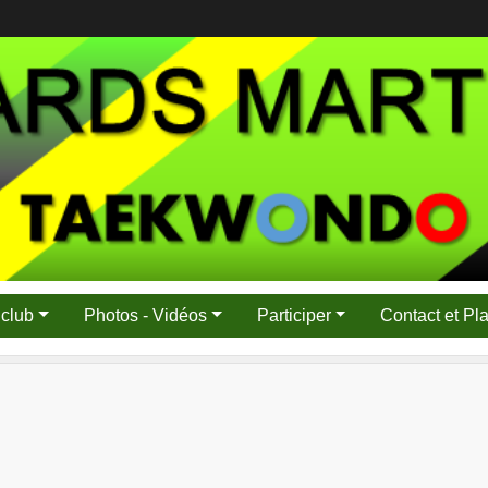
 club
Photos - Vidéos
Participer
Contact et Pl