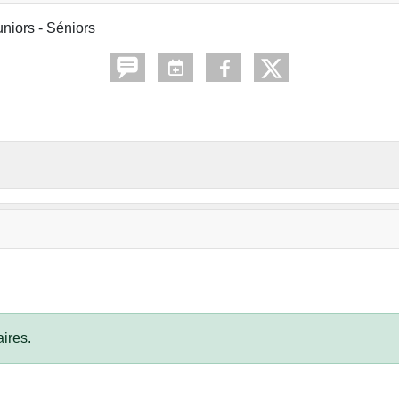
iors - Séniors
ires.