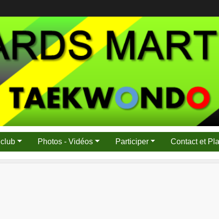
 club
Photos - Vidéos
Participer
Contact et Pl