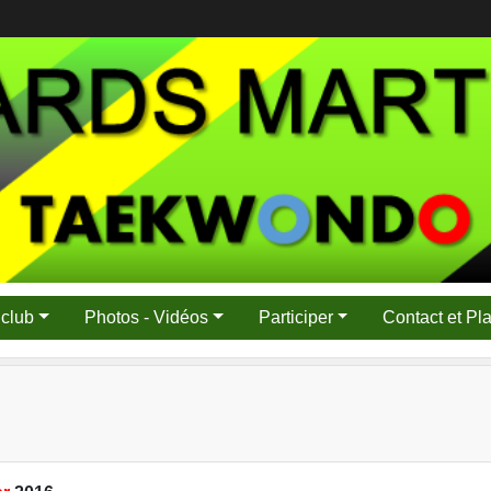
 club
Photos - Vidéos
Participer
Contact et Pl