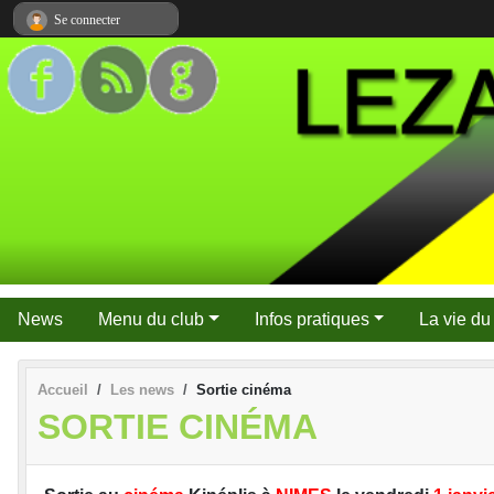
Panneau de gestion des cookies
Se connecter
News
Menu du club
Infos pratiques
La vie du
Accueil
Les news
Sortie cinéma
SORTIE CINÉMA