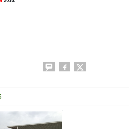
er
2016.
6