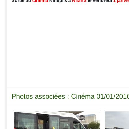
Sortie au
cinéma
Kinéplis à
NIMES
le vendredi
1 janvi
Photos associées : Cinéma 01/01/201