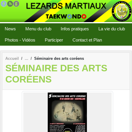
Panneau de gestion des cookies
News
Menu du club
Infos pratiques
La vie du club
Photos - Vidéos
Participer
Contact et Plan
Accueil
Séminaire des arts coréens
SÉMINAIRE DES ARTS
CORÉENS