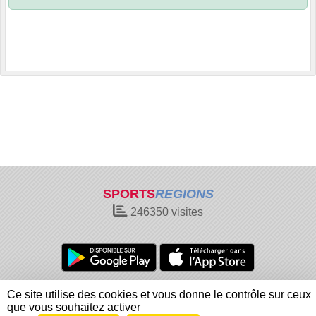
SPORTS
REGIONS
246350
visites
Charte cookies
Gestion des cookies
Ce site utilise des cookies et vous donne le contrôle sur ceux
Informations légales
Signaler un contenu inapproprié
que vous souhaitez activer