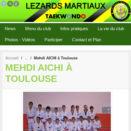
Panneau de gestion des cookies
News
Menu du club
Infos pratiques
La vie du club
Photos - Vidéos
Participer
Contact et Plan
Accueil
Mehdi AICHI à Toulouse
MEHDI AICHI À
TOULOUSE