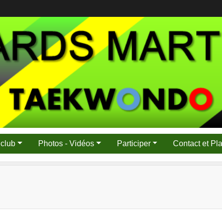
 club
Photos - Vidéos
Participer
Contact et Pl