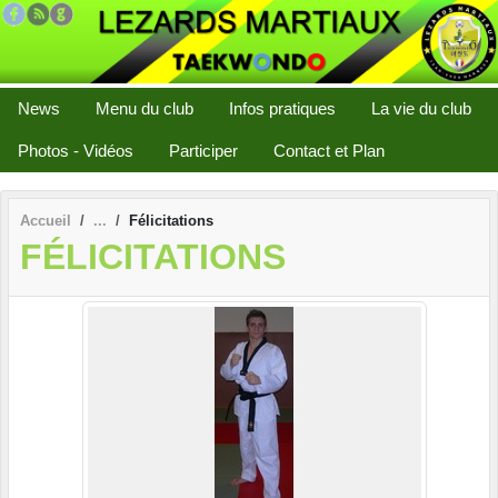
Panneau de gestion des cookies
News
Menu du club
Infos pratiques
La vie du club
Photos - Vidéos
Participer
Contact et Plan
Accueil
Félicitations
FÉLICITATIONS