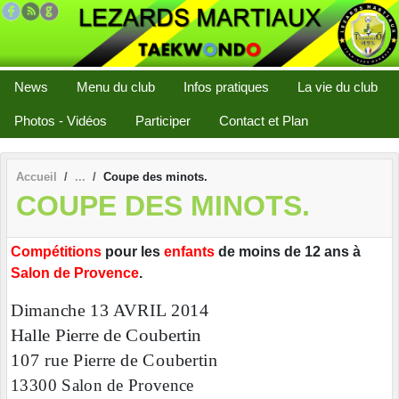
Panneau de gestion des cookies
News
Menu du club
Infos pratiques
La vie du club
Photos - Vidéos
Participer
Contact et Plan
Accueil
Coupe des minots.
COUPE DES MINOTS.
Compétitions
pour les
enfants
de moins de 12 ans à
Salon de Provence
.
Dimanche 13 AVRIL 2014
Halle Pierre de Coubertin
107 rue Pierre de Coubertin
13300 Salon de Provence