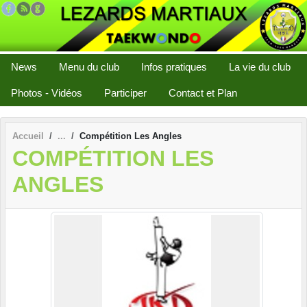
Panneau de gestion des cookies
News
Menu du club
Infos pratiques
La vie du club
Photos - Vidéos
Participer
Contact et Plan
Accueil
Compétition Les Angles
COMPÉTITION LES
ANGLES