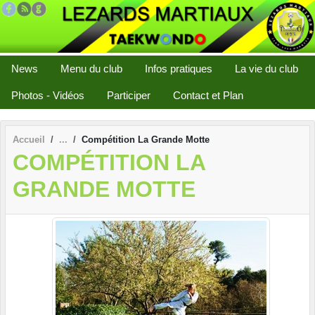
Panneau de gestion des cookies
News
Menu du club
Infos pratiques
La vie du club
Photos - Vidéos
Participer
Contact et Plan
Accueil
Compétition La Grande Motte
COMPÉTITION LA
GRANDE MOTTE