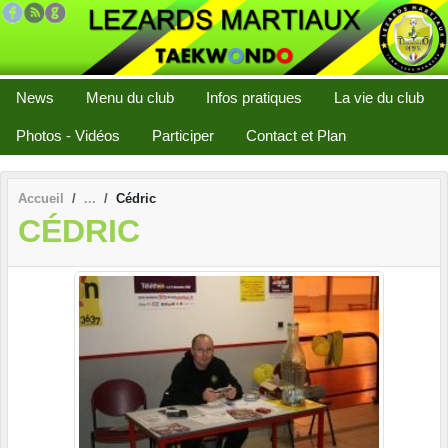
Panneau de gestion des cookies
News
Menu du club
Infos pratiques
La vie du club
Photos - Vidéos
Participer
Contact et Plan
Accueil
Cédric
CÉDRIC