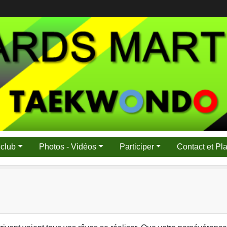
 club
Photos - Vidéos
Participer
Contact et Pl