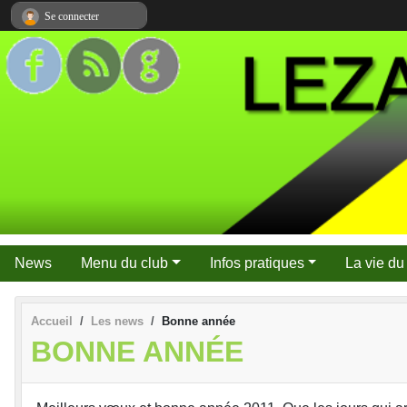
Panneau de gestion des cookies
Se connecter
News
Menu du club
Infos pratiques
La vie du
Accueil
Les news
Bonne année
BONNE ANNÉE