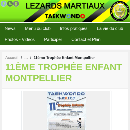
Panneau de gestion des cookies
News
Menu du club
Infos pratiques
La vie du club
Photos - Vidéos
Participer
Contact et Plan
Accueil
11ème Trophée Enfant Montpellier
11ÈME TROPHÉE ENFANT
MONTPELLIER