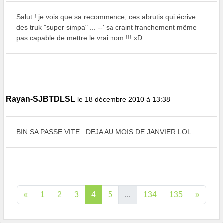
Salut ! je vois que sa recommence, ces abrutis qui écrive
des truk "super simpa" ... --' sa craint franchement même
pas capable de mettre le vrai nom !!! xD
Rayan-SJBTDLSL
le 18 décembre 2010 à 13:38
BIN SA PASSE VITE . DEJA AU MOIS DE JANVIER LOL
«
1
2
3
4
5
...
134
135
»