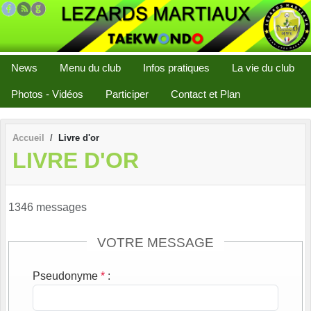
Panneau de gestion des cookies
News
Menu du club
Infos pratiques
La vie du club
Photos - Vidéos
Participer
Contact et Plan
Accueil
Livre d'or
LIVRE D'OR
1346 messages
VOTRE MESSAGE
Pseudonyme
*
: