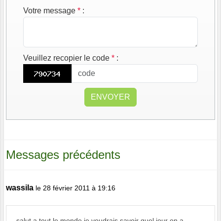
Votre message
*
:
Veuillez recopier le code
*
:
ENVOYER
Messages précédents
wassila
le 28 février 2011 à 19:16
salut a tout le monde je voudrais savoir quel jour on a