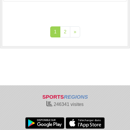
1
2
»
SPORTS
REGIONS
246341
visites