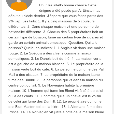
Pour les intello bonne chance Cette
énigme a été posée par A. Einstein au
début du siècle dernier. J'èspere que vous faites partis des
2% :jap: Les faits: 1. Il y a cinq maisons de 5 couleurs
différentes. 2. Dans chaque maison vit une personne de
nationalité différente. 3. Chacun des 5 propriétaires boit un
certain type de boisson, fume un certain type de cigares et
garde un certain animal domestique. Question: Qui a le
poisson? Quelques indices: 1. L'Anglais vit dans une maison
rouge. 2. Le Suédois a des chiens comme animaux
domestiques. 3. Le Danois boit du thé. 4. La maison verte
est à gauche de la maison blanche. 5. Le propriétaire de la
maison verte boit du café. 6. La personne qui fume des Pall
Mall a des oiseaux. 7. Le propriétaire de la maison jaune
fume des Dunhill. 8. La personne qui vit dans la maison du
centre boit du lait. 9. Le Norvégien habite la première
maison. 10. L'homme qui fume les Blend vit à côté de celui
qui a des chats. 11. L'homme qui a un cheval est le voisin
de celui qui fume des Dunhill. 12. Le propriétaire qui fume
des Blue Master boit de la bière. 13. L'Allemand fume des
Prince. 14. Le Norvégien vit juste à côté de la maison bleue.